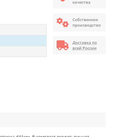
качества
Собственное
производство
Доставка по
всей России
ттиска d41мм. В комплект входит: пинцет,