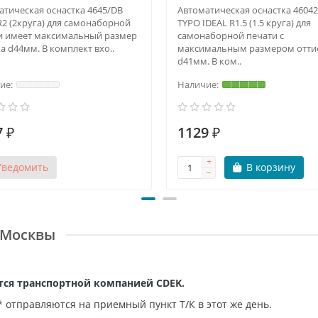
атическая оснастка 4645/DB
Автоматическая оснастка 4604
R2 (2круга) для самонаборной
TYPO IDEAL R1.5 (1.5 круга) для
и имеет максимальный размер
самонаборной печати с
а d44мм. В комплект вхо..
максимальным размером отти
d41мм. В ком..
 ₽
1129 ₽
Уведомить
В корзину
 Москвы
ется транспортной компанией CDEK.
 отправляются на приемный пункт Т/К в этот же день.