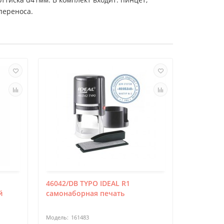
переноса.
Лидер про
46042/DB TYPO IDEAL R1
7011 ШТ
й
самонаборная печать
мл
161483
52