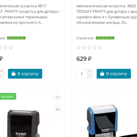
атическая оснастка 4817
Автоматическая оснастка 4820
T PRINTY оснастка для датера с
TRODAT PRINTY для датера с вы
хгалтерскими терминами.
шрифта 4мм и с буквенным (ру
влена из прочного A..
обозначением месяца. Ос..
₽
629 ₽
В корзину
В корзину
 продаж