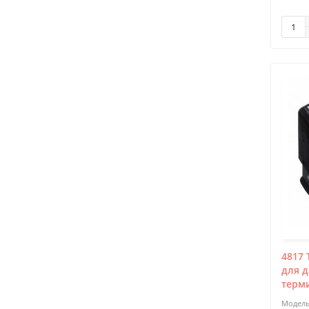
4817 
для д
терм