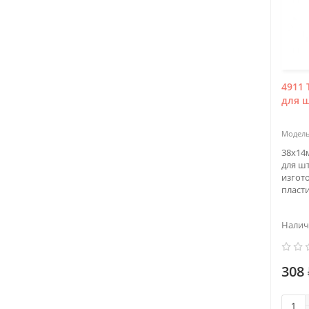
4911 
для 
38х14
для ш
изгот
пласт
308 