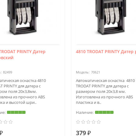
TRODAT PRINTY Датер
4810 TRODAT PRINTY Датер 
овский
82499
70621
атическая оснастка 4810
Автоматическая оснастка 4810
T PRINTY для датера с
TRODAT PRINTY для датера с
ром поля 20x3,8мм.
размером поля 20х3,8 мм.
овлена из прочного ABS
Изготовлена из прочного ABS
ка и высотой шри..
пластика и в..
₽
379 ₽