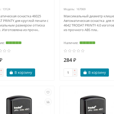
13124
167069
атическая оснастка 46025
Максимальный диаметр клише
T PRINTY для круглой печати c
Автоматическая оснастка для 
мальным размером оттиска
4642 TRODAT PRINTY 4.0 изгото
. Изготовлена из прочн..
из прочного ABS пла..
₽
284 ₽
В корзину
В корзину