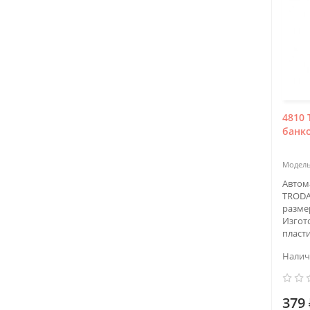
4810 
банк
Автом
TRODA
разме
Изгот
пласти
379 