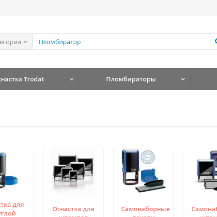
тегории
снастка Trodat
Пломбираторы
тка для
Оснастка для
Самонаборные
Самона
углой