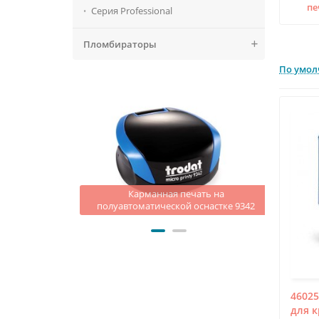
пе
Серия Professional
Пломбираторы
По умо
ть на оснастке
Карманная печать на
Автома
inty 4.0
полуавтоматической оснастке 9342
46025
для к