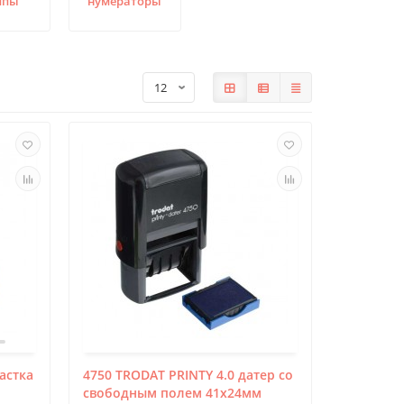
мпы
нумераторы
Автоматическая печать на оснастке
2
4642 trodat printy 4.0
астка
4750 TRODAT PRINTY 4.0 датер со
свободным полем 41х24мм