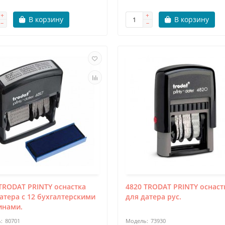
В корзину
В корзину
TRODAT PRINTY оснастка
4820 TRODAT PRINTY оснаст
атера с 12 бухгалтерскими
для датера рус.
инами.
80701
73930