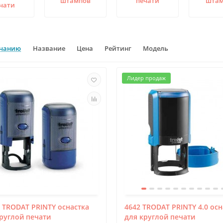
штампов
печати
шта
чати
лчанию
Название
Цена
Рейтинг
Модель
Лидер продаж
тическая печать на оснастке
Карманная печать на
4642 trodat printy 4.0
полуавтоматической оснастке 934
 TRODAT PRINTY оснастка
4642 TRODAT PRINTY 4.0 осн
руглой печати
для круглой печати