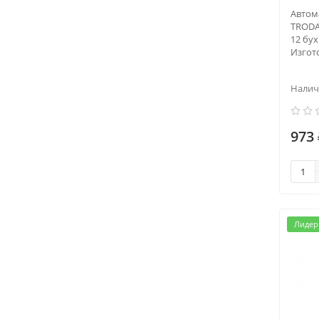
Автом
TRODA
12 бу
Изгото
973 
Лидер